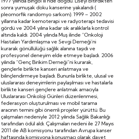
1977 yılında Bingöl İli’nde doğdu. Liseyi bitirdikten
sonra yumuşak doku kanserine yakalandı (
pleomorfik randomyo sarkom). 1999 – 2002
yıllarına kadar kemoterapi ve radyoterapi tedavisi
gördü ve 2004 yılına kadar sık aralıklarla kontrol
altında kaldı. 2004 yılında Muş ilinde “Onkoloji
Hastaları Yardımlaşma ve Sevgi Derneği’ni
kurarak gönüllülüğü sağlık alanına taşıdı ve
profesyonel deneyim elde etmeye başladı. 2006
yılında “Genç Birikim Derneği”ni kurarak,
gençlerle birlikte kanseri anlatmaya ve
bilinçlendirmeye başladı. Bununla birlikte, ulusal ve
uluslararası deneyimlerin paylaşılması ve hastalarla
birlikte kanseri gençlere anlatmak amacıyla
Uluslararası Onkoloji Günleri düzenlenmesi,
federasyon oluşturulması ve mobil tarama
aracının temini gibi önemli projeler yürüttü. Bu
çalışmaları nedeniyle 2012 yılında Sağlık Bakanlığı
tarafından ödül aldı. Çalışmaları nedeni ile 27 Mayıs
2011 de AB komisyonu tarafından Avrupa kanser
haftasında komisyona konuşmacı olarak davet