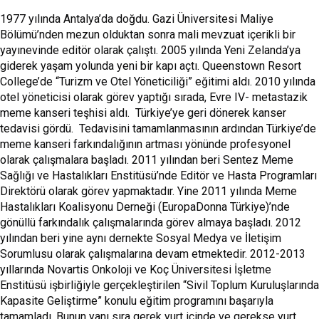
1977 yılında Antalya’da doğdu. Gazi Üniversitesi Maliye
Bölümü’nden mezun olduktan sonra mali mevzuat içerikli bir
yayınevinde editör olarak çalıştı. 2005 yılında Yeni Zelanda’ya
giderek yaşam yolunda yeni bir kapı açtı. Queenstown Resort
College’de “Turizm ve Otel Yöneticiliği” eğitimi aldı. 2010 yılında
otel yöneticisi olarak görev yaptığı sırada, Evre IV- metastazik
meme kanseri teşhisi aldı. Türkiye’ye geri dönerek kanser
tedavisi gördü. Tedavisini tamamlanmasının ardından Türkiye’de
meme kanseri farkındalığının artması yönünde profesyonel
olarak çalışmalara başladı. 2011 yılından beri Sentez Meme
Sağlığı ve Hastalıkları Enstitüsü’nde Editör ve Hasta Programları
Direktörü olarak görev yapmaktadır. Yine 2011 yılında Meme
Hastalıkları Koalisyonu Derneği (EuropaDonna Türkiye)’nde
gönüllü farkındalık çalışmalarında görev almaya başladı. 2012
yılından beri yine aynı dernekte Sosyal Medya ve İletişim
Sorumlusu olarak çalışmalarına devam etmektedir. 2012-2013
yıllarında Novartis Onkoloji ve Koç Üniversitesi İşletme
Enstitüsü işbirliğiyle gerçekleştirilen “Sivil Toplum Kuruluşlarında
Kapasite Geliştirme” konulu eğitim programını başarıyla
tamamladı. Bunun yanı sıra gerek yurt içinde ve gerekse yurt