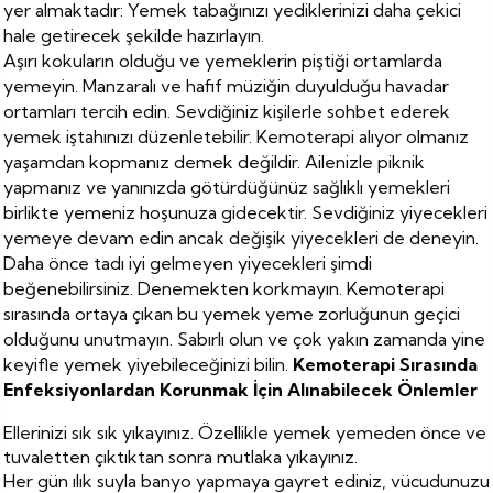
yer almaktadır: Yemek tabağınızı yediklerinizi daha çekici
hale getirecek şekilde hazırlayın.
Aşırı kokuların olduğu ve yemeklerin piştiği ortamlarda
yemeyin. Manzaralı ve hafif müziğin duyulduğu havadar
ortamları tercih edin. Sevdiğiniz kişilerle sohbet ederek
yemek iştahınızı düzenletebilir. Kemoterapi alıyor olmanız
yaşamdan kopmanız demek değildir. Ailenizle piknik
yapmanız ve yanınızda götürdüğünüz sağlıklı yemekleri
birlikte yemeniz hoşunuza gidecektir. Sevdiğiniz yiyecekleri
yemeye devam edin ancak değişik yiyecekleri de deneyin.
Daha önce tadı iyi gelmeyen yiyecekleri şimdi
beğenebilirsiniz. Denemekten korkmayın. Kemoterapi
sırasında ortaya çıkan bu yemek yeme zorluğunun geçici
olduğunu unutmayın. Sabırlı olun ve çok yakın zamanda yine
keyifle yemek yiyebileceğinizi bilin.
Kemoterapi Sırasında
Enfeksiyonlardan Korunmak İçin Alınabilecek Önlemler
Ellerinizi sık sık yıkayınız. Özellikle yemek yemeden önce ve
tuvaletten çıktıktan sonra mutlaka yıkayınız.
Her gün ılık suyla banyo yapmaya gayret ediniz, vücudunuzu